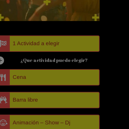
1 Actividad a elegir
¿Que actividad puedo elegir?
Cena
Barra libre
Animación – Show – Dj