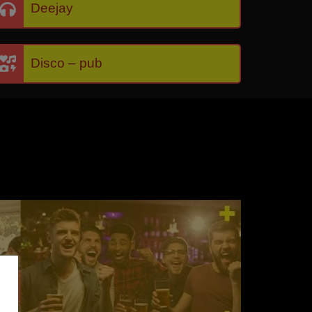
Deejay
Disco – pub