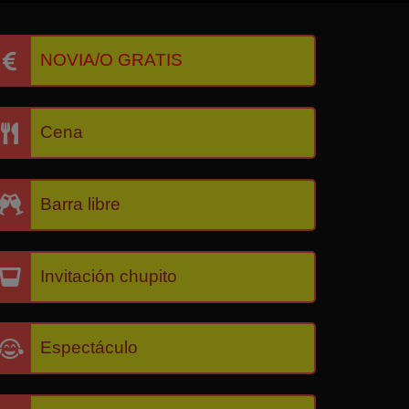
NOVIA/O GRATIS
Cena
Barra libre
Invitación chupito
Espectáculo