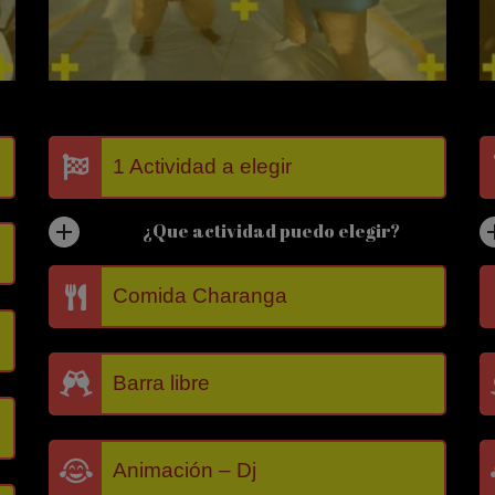
1 Actividad a elegir
¿Que actividad puedo elegir?
Comida Charanga
Barra libre
Animación – Dj